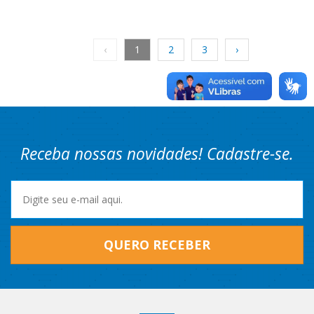
‹
1
2
3
›
Receba nossas novidades! Cadastre-se.
QUERO RECEBER